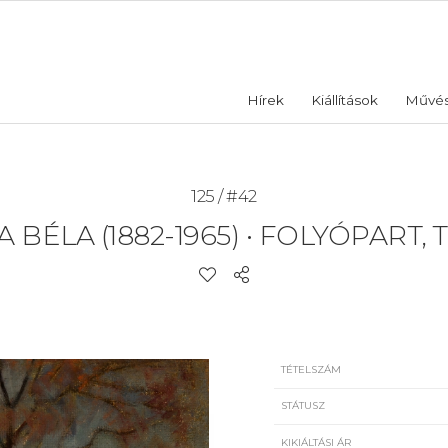
Hírek
Kiállítások
Művé
125 / #42
 BÉLA (1882-1965)
•
FOLYÓPART, 
TÉTELSZÁM
STÁTUSZ
KIKIÁLTÁSI ÁR