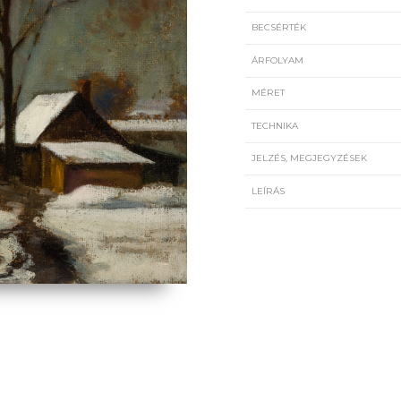
BECSÉRTÉK
ÁRFOLYAM
MÉRET
TECHNIKA
JELZÉS, MEGJEGYZÉSEK
LEÍRÁS