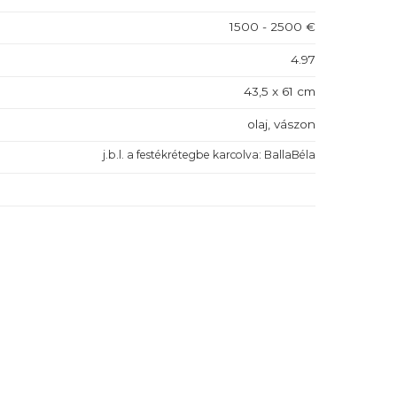
1500 - 2500 €
4.97
43,5 x 61 cm
olaj, vászon
j.b.l. a festékrétegbe karcolva: BallaBéla