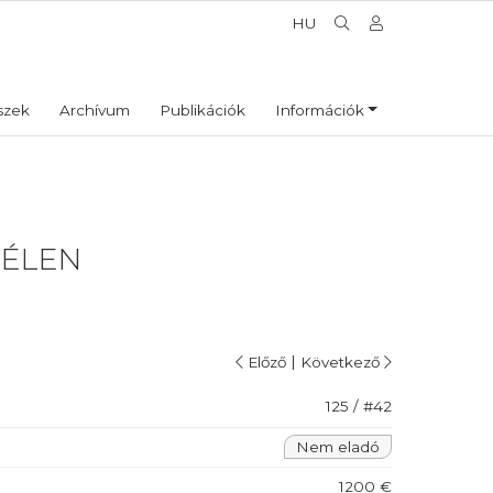
HU
szek
Archívum
Publikációk
Információk
TÉLEN
|
Előző
Következő
125 / #42
Nem eladó
1200 €