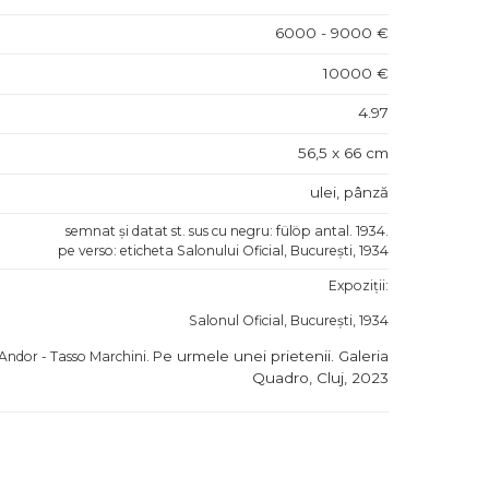
6000 - 9000 €
10000 €
4.97
56,5 x 66 cm
ulei, pânză
semnat și datat st. sus cu negru: fülöp antal. 1934.
pe verso: eticheta Salonului Oficial, București, 1934
Expoziții:
Salonul Oficial, București, 1934
e urmele unei prietenii. Galeria
Andor - Tasso Marchini. P
Quadro, Cluj, 2023