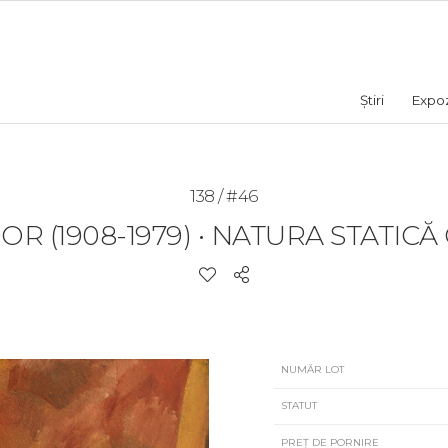
Știri
Expozi
138 / #46
R (1908-1979)
•
NATURA STATICĂ C
NUMĂR LOT
STATUT
PREȚ DE PORNIRE