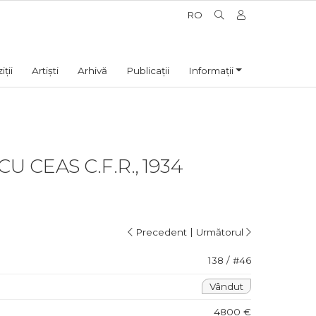
RO
ții
Artiști
Arhivă
Publicații
Informații
U CEAS C.F.R., 1934
|
Precedent
Următorul
138 / #46
Vândut
4800 €