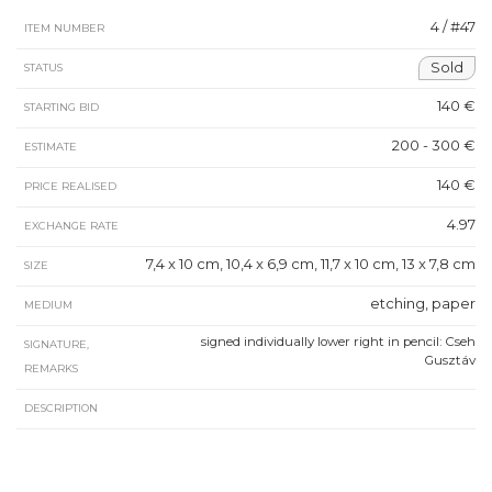
4 / #47
ITEM NUMBER
Sold
STATUS
140 €
STARTING BID
200 - 300 €
ESTIMATE
140 €
PRICE REALISED
4.97
EXCHANGE RATE
7,4 x 10 cm, 10,4 x 6,9 cm, 11,7 x 10 cm, 13 x 7,8 cm
SIZE
etching, paper
MEDIUM
signed individually lower right in pencil: Cseh
SIGNATURE,
Gusztáv
REMARKS
DESCRIPTION