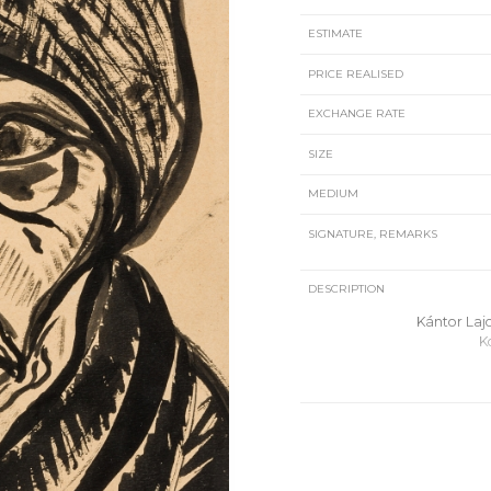
ESTIMATE
PRICE REALISED
EXCHANGE RATE
SIZE
MEDIUM
SIGNATURE, REMARKS
DESCRIPTION
Kántor Lajo
K
Dés