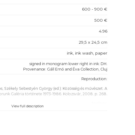
600 - 900 €
500 €
4.96
29,5 x 24,5 cm
ink, ink wash, paper
signed in monogram lower right in ink: DH.
Provenance: Gáll Ernő and Éva Collection, Cluj
Reproduction:
s, Székely Sebestyén György (ed.): Közösség és művészet. A
orunk Galéria története 1973-1986. Kolozsvár, 2008. p. 268.
Analogy:
View full description
i Huber István: Teréz, 1933 (tempera, cardboard, 87 x 52 cm)