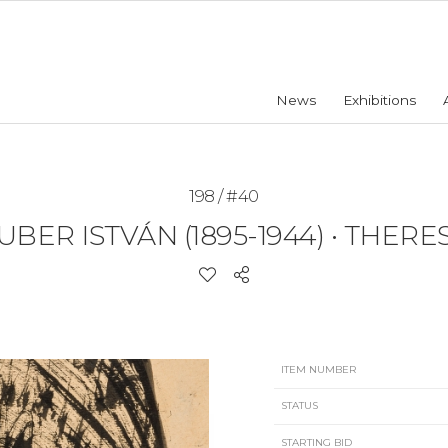
News
Exhibitions
198 / #40
UBER ISTVÁN (1895-1944)
•
THERESI
ITEM NUMBER
STATUS
STARTING BID