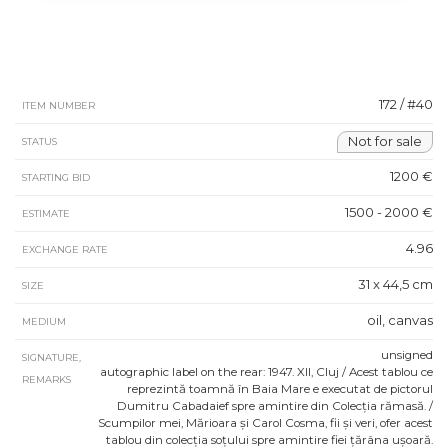
172 / #40
ITEM NUMBER
Not for sale
STATUS
1200 €
STARTING BID
1500 - 2000 €
ESTIMATE
4.96
EXCHANGE RATE
31 x 44,5 cm
SIZE
oil, canvas
MEDIUM
unsigned
SIGNATURE,
autographic label on the rear: 1947. XII, Cluj / Acest tablou ce
REMARKS
reprezintă toamnă în Baia Mare e executat de pictorul
Dumitru Cabadaief spre amintire din Colecția rămasă. /
Scumpilor mei, Mărioara și Carol Cosma, fii și veri, ofer acest
tablou din colecția soțului spre amintire fiei țărâna ușoară.