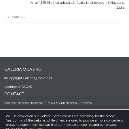
Anul [...] 1948 să vă aducă sănătate [...] și belșug [...]. Nașica și
Lidia
DESCRIPTION
GALERIA QUADRO
© Copyright Galeria Quadro 2026
Member of ACOAR.
CONTACT
Address: Napoca street no 16, 400009 Cluj Napoca, Romania
Phone: (0040)–374–067362; (0040)–745-341380
Email: office@galeriaquadro.ro
We use cookies on our website. Some cookies are necessary for the proper
Director: Sebestyén György Székely
functioning of the website, while others are used to provide a more convenient
NEWSLETTER
browsing experience. You can find out more about cookies and our privacy