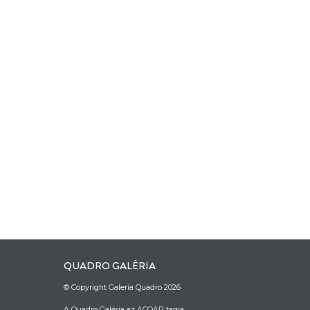
QUADRO GALÉRIA
© Copyright Galeria Quadro 2026
A Quadro Galéria az ACOAR tagja.