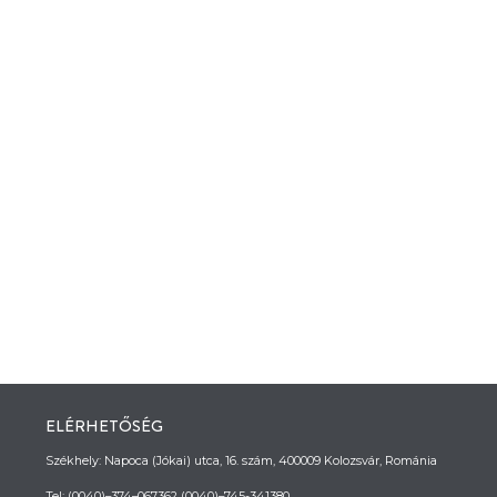
ELÉRHETŐSÉG
Székhely: Napoca (Jókai) utca, 16. szám, 400009 Kolozsvár, Románia
Tel: (0040)–374–067362 (0040)–745-341380