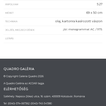
5.27
ÁRFOLYAM
69 x 50 cm
MÉRET
olaj, kartonra kasírozott vászon
TECHNIKA
j.b.l. monogrammal: AC. / 975.
JELZÉS, MEGJEGYZÉSEK
LEÍRÁS
QUADRO GALÉRIA
© Copyright Galeria Quadro 2026
A Quadro Galéria az ACOAR tagja.
ELÉRHETŐSÉG
Székhely: Napoca (Jókai) utca, 16. szám, 400009 Kolozsvár, Románia
Tel: (0040)–374–067362 (0040)–745-341380