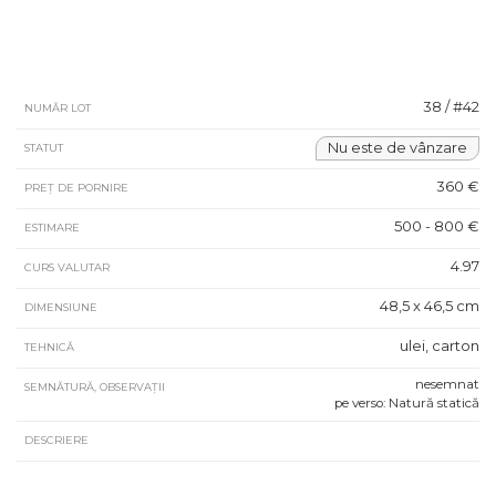
38 / #42
NUMĂR LOT
Nu este de vânzare
STATUT
360 €
PREȚ DE PORNIRE
500 - 800 €
ESTIMARE
4.97
CURS VALUTAR
48,5 x 46,5 cm
DIMENSIUNE
ulei, carton
TEHNICĂ
nesemnat
SEMNĂTURĂ, OBSERVAȚII
pe verso: Natură statică
DESCRIERE