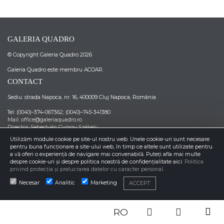
GALERIA QUADRO
© Copyright Galeria Quadro 2026
Galeria Quadro este membru ACOAR.
CONTACT
Sediu: strada Napoca, nr. 16, 400009 Cluj Napoca, România
Tel: (0040)–374–067362; (0040)–745-341380
Mail: office@galeriaquadro.ro
Director: Sebestyén György Székely
NEWSLETTER
Utilizăm module cookie pe site-ul nostru web. Unele cookie-uri sunt necesare
pentru buna funcționare a site-ului web, în timp ce altele sunt utilizate pentru
a vă oferi o experiență de navigare mai convenabilă. Puteți afla mai multe
despre cookie-uri și despre politica noastră de confidențialitate aici:
Politica
privind protecția și prelucrarea datelor cu caracter personal
.
Necesar
Analitic
Marketing
ACCEPT
RO