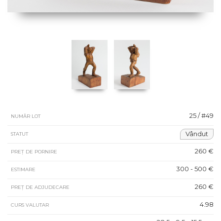
25 / #49
NUMĂR LOT
Vândut
STATUT
260 €
PREȚ DE PORNIRE
300 - 500 €
ESTIMARE
260 €
PREȚ DE ADJUDECARE
4.98
CURS VALUTAR