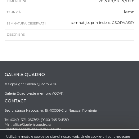
28,5 x 9,5 x 15,5 cm
DIMENSIUNE
lemn
TEHNICĂ
semnat jos prin incizie: CSORVÁSSY
SEMNĂTURĂ, OBSERVAȚII
DESCRIERE
GALERIA QUADRO
© Copyright Galeria Quadro 2026
Galeria Quadro este membru ACOAR.
CONTACT
Sediu: strada Napoca, nr. 16, 400009 Cluj Napoca, România
Tel: (0040)–374–067362; (0040)–745-341380
Mail: office@galeriaquadro.ro
Director: Sebestyén György Székely
NEWSLETTER
Utilizăm module cookie pe site-ul nostru web. Unele cookie-uri sunt necesare