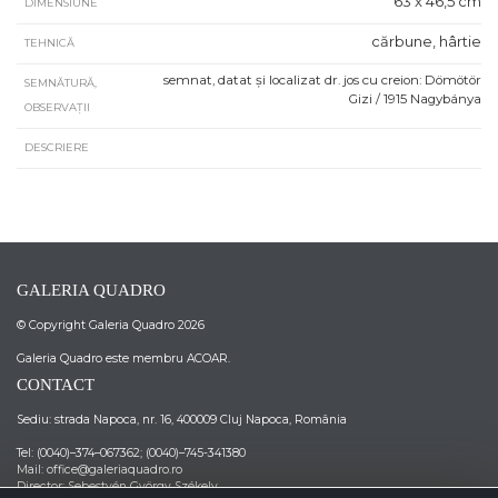
63 x 46,5 cm
DIMENSIUNE
cărbune, hârtie
TEHNICĂ
semnat, datat și localizat dr. jos cu creion: Dömötör
SEMNĂTURĂ,
Gizi / 1915 Nagybánya
OBSERVAȚII
DESCRIERE
GALERIA QUADRO
© Copyright Galeria Quadro 2026
Galeria Quadro este membru ACOAR.
CONTACT
Sediu: strada Napoca, nr. 16, 400009 Cluj Napoca, România
Tel: (0040)–374–067362; (0040)–745-341380
Mail: office@galeriaquadro.ro
Director: Sebestyén György Székely