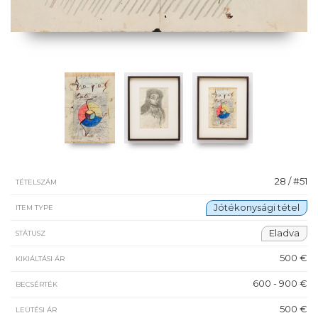
28 / #51
TÉTELSZÁM
Jótékonysági tétel
ITEM TYPE
Eladva
STÁTUSZ
500 €
KIKIÁLTÁSI ÁR
600 - 900 €
BECSÉRTÉK
500 €
LEÜTÉSI ÁR