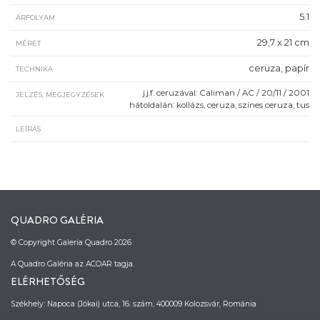
5.1
ÁRFOLYAM
29,7 x 21 cm
MÉRET
ceruza, papír
TECHNIKA
j.j.f. ceruzával: Caliman / AC / 20/11 / 2001
JELZÉS, MEGJEGYZÉSEK
hátoldalán: kollázs, ceruza, színes ceruza, tus
LEÍRÁS
QUADRO GALÉRIA
© Copyright Galeria Quadro 2026
A Quadro Galéria az ACOAR tagja.
ELÉRHETŐSÉG
Székhely: Napoca (Jókai) utca, 16. szám, 400009 Kolozsvár, Románia