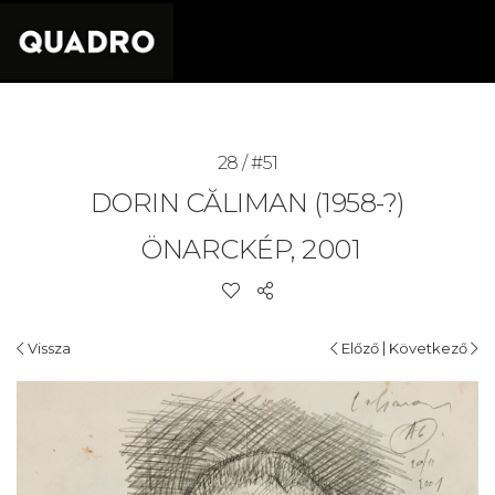
28 / #51
DORIN CĂLIMAN (1958-?)
ÖNARCKÉP, 2001
|
Vissza
Előző
Következő