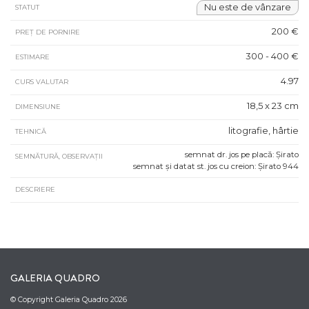
Nu este de vânzare
STATUT
200 €
PREȚ DE PORNIRE
300 - 400 €
ESTIMARE
4.97
CURS VALUTAR
18,5 x 23 cm
DIMENSIUNE
litografie, hârtie
TEHNICĂ
semnat dr. jos pe placă: Șirato
SEMNĂTURĂ, OBSERVAȚII
semnat și datat st. jos cu creion: Șirato 944
DESCRIERE
GALERIA QUADRO
© Copyright Galeria Quadro 2026