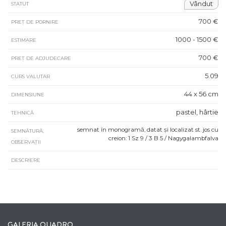
Vândut
STATUT
700 €
PREȚ DE PORNIRE
1000 - 1500 €
ESTIMARE
700 €
PREȚ DE ADJUDECARE
5.09
CURS VALUTAR
44 x 56 cm
DIMENSIUNE
pastel, hârtie
TEHNICĂ
semnat în monogramă, datat și localizat st. jos cu
SEMNĂTURĂ,
creion: 1 Sz 9 / 3 B 5 / Nagygalambfalva
OBSERVAȚII
DESCRIERE
GALERIA QUADRO