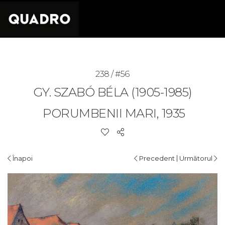
238 / #56
GY. SZABÓ BÉLA (1905-1985)
PORUMBENII MARI, 1935
|
Înapoi
Precedent
Următorul