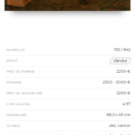
150 / #42
NUMĂR LOT
Vândut
STATUT
2200 €
PREȚ DE PORNIRE
2500 - 3000 €
ESTIMARE
2200 €
PREȚ DE ADJUDECARE
4.97
CURS VALUTAR
68,5 x 49 cm
DIMENSIUNE
ulei, carton
TEHNICĂ