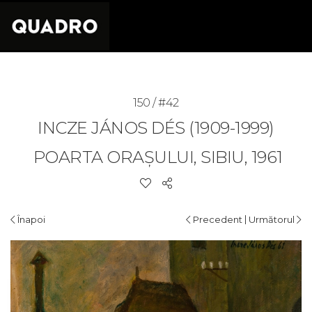
150 / #42
INCZE JÁNOS DÉS (1909-1999)
POARTA ORAȘULUI, SIBIU, 1961
|
Înapoi
Precedent
Următorul