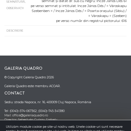
semnat și datat dr. sus cu negru: Incze János Dés 61
SEMNĂTURĂ,
pe verso: semnat și intitulat: Incze János Dés / = Városkapu
OBSERVAȚII
Szebenben = / Incze János Dés / = Poarta orașului (Sibiu) /
= Városkapu = (Szeben)
pe verso: număr din registrul pictorului: 616
DESCRIERE
GALERIA QUADRO
© Copyright Galeria Quadro 2026
Galeria Quadro este membru ACOAR.
CONTACT
Sediu: strada Napoca, nr. 16, 400009 Cluj Napoca, România
Tel: (0040)–374–067362; (0040)–745-341380
Mail: office@galeriaquadro.ro
Director: Sebestyén György Székely
NEWSLETTER
Utilizăm module cookie pe site-ul nostru web. Unele cookie-uri sunt necesare