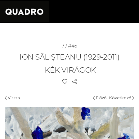
7 / #45
ION SĂLIȘTEANU (1929-2011)
KÉK VIRÁGOK
|
Vissza
Előző
Következő