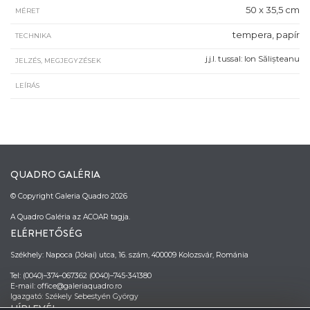
50 x 35,5 cm
MÉRET
tempera, papír
TECHNIKA
j.j.l. tussal: Ion Sălișteanu
JELZÉS, MEGJEGYZÉSEK
LEÍRÁS
QUADRO GALÉRIA
© Copyright Galeria Quadro 2026
A Quadro Galéria az ACOAR tagja.
ELÉRHETŐSÉG
Székhely: Napoca (Jókai) utca, 16. szám, 400009 Kolozsvár, Románia
Tel: (0040)–374–067362 (0040)–745-341380
E-mail: office@galeriaquadro.ro
Igazgató: Székely Sebestyén György
HÍRLEVÉL