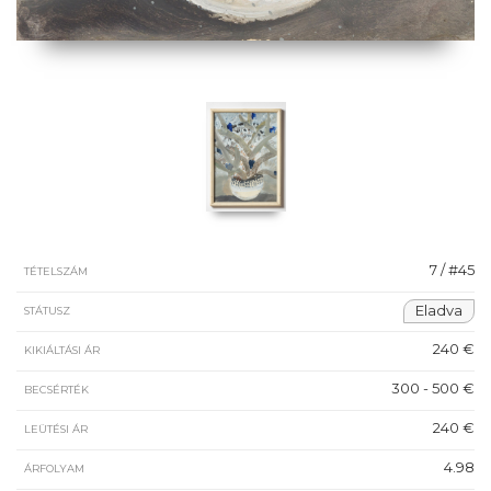
7 / #45
TÉTELSZÁM
Eladva
STÁTUSZ
240 €
KIKIÁLTÁSI ÁR
300 - 500 €
BECSÉRTÉK
240 €
LEÜTÉSI ÁR
4.98
ÁRFOLYAM