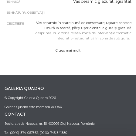
Vas ceramic glazurat, sgrafitat
TEHNICĂ
SEMNĂTURĂ, OBSERVAȚII
Vas ceramic în stare bună de conservare, ușoare zone de
DESCRIERE
uzură la toartă, părți ușor ciobite la gură și glazură
desprinsă, cu o zonă relativ mică de intervenție cromatic
integrativ-restaurativă în zona de sub gură.
Citesc mai mult
GALERIA QUADRO
© Copyright Galeria Quadro 2026
Galeria Quadro este membru ACOAR.
CONTACT
Sediu: strada Napoca, nr. 16, 400009 Cluj Napoca, România
Tel: (0040)–374–067362; (0040)–745-341380