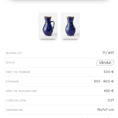
71 / #57
NUMĂR LOT
Vândut
STATUT
300 €
PREȚ DE PORNIRE
500 - 800 €
ESTIMARE
650 €
PREȚ DE ADJUDECARE
5.27
CURS VALUTAR
19x7x7 cm
DIMENSIUNE