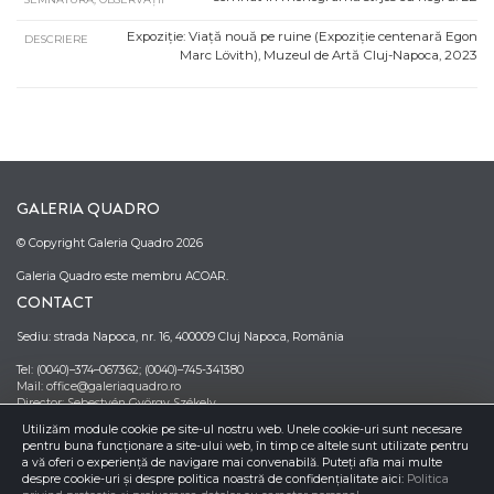
Expoziție: Viață nouă pe ruine (Expoziție centenară Egon
DESCRIERE
Marc Lövith), Muzeul de Artă Cluj-Napoca, 2023
GALERIA QUADRO
© Copyright Galeria Quadro 2026
Galeria Quadro este membru ACOAR.
CONTACT
Sediu: strada Napoca, nr. 16, 400009 Cluj Napoca, România
Tel: (0040)–374–067362; (0040)–745-341380
Mail: office@galeriaquadro.ro
Director: Sebestyén György Székely
NEWSLETTER
Utilizăm module cookie pe site-ul nostru web. Unele cookie-uri sunt necesare
pentru buna funcționare a site-ului web, în timp ce altele sunt utilizate pentru
a vă oferi o experiență de navigare mai convenabilă. Puteți afla mai multe
despre cookie-uri și despre politica noastră de confidențialitate aici:
Politica