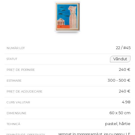
22 / #45
NUMĂR LOT
Vândut
STATUT
240 €
PREȚ DE PORNIRE
300 - 500 €
ESTIMARE
240 €
PREȚ DE ADJUDECARE
4.98
CURS VALUTAR
60 x 50 cm
DIMENSIUNE
pastel, hârtie
TEHNICĂ
semnat în monogramă st. jos cu negru: LE
SEMNĂTURĂ, OBSERVAȚII