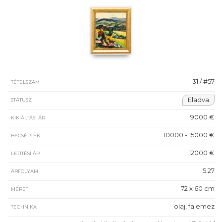
31 / #57
TÉTELSZÁM
Eladva
STÁTUSZ
9000 €
KIKIÁLTÁSI ÁR
10000 - 15000 €
BECSÉRTÉK
12000 €
LEÜTÉSI ÁR
5.27
ÁRFOLYAM
72 x 60 cm
MÉRET
olaj, falemez
TECHNIKA