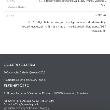
j.j.l. a festékrétegbe karcolva: Nagy Imre / Zsögöd /
JELZÉS,
1935
MEGJEGYZÉSEK
Kiállítva:
LEÍRÁS
Az Erdélyi Helikon magyarországi barátainak első erdélyi
képzőművészeti kiállítása Nagy Imre képeiből. Budapest, 1937
(kat. sz. 18.)
QUADRO GALÉRIA
© Copyright Galeria Quadro 2026
A Quadro Galéria az ACOAR tagja.
ELÉRHETŐSÉG
Székhely: Napoca (Jókai) utca, 16. szám, 400009 Kolozsvár, Románia
Tel: (0040)–374–067362 (0040)–745-341380
E-mail: office@galeriaquadro.ro
Igazgató: Székely Sebestyén György