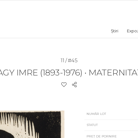
Știri
Expozi
11 / #45
GY IMRE (1893-1976)
•
MATERNITA
NUMĂR LOT
STATUT
PREȚ DE PORNIRE