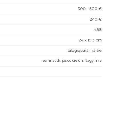
300 - 500 €
240 €
4.98
24 x 19,3 cm
xilogravură, hârtie
semnat dr. jos cu creion: NagyImre