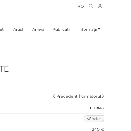
RO
ții
Artiști
Arhivă
Publicații
Informații
TE
|
Precedent
Următorul
11 / #45
Vândut
240 €