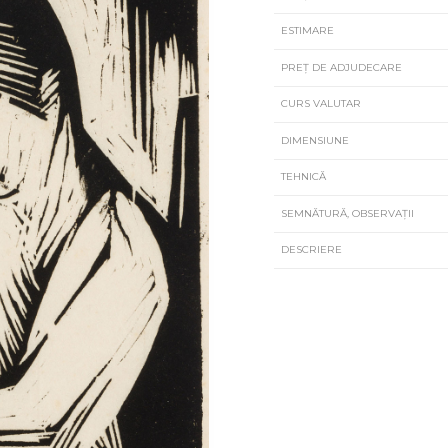
ESTIMARE
PREȚ DE ADJUDECARE
CURS VALUTAR
DIMENSIUNE
TEHNICĂ
SEMNĂTURĂ, OBSERVAȚII
DESCRIERE