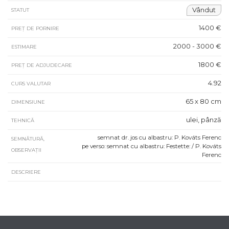
Vândut
STATUT
1400 €
PREȚ DE PORNIRE
2000 - 3000 €
ESTIMARE
1800 €
PREȚ DE ADJUDECARE
4.92
CURS VALUTAR
65 x 80 cm
DIMENSIUNE
ulei, pânză
TEHNICĂ
semnat dr. jos cu albastru: P. Kováts Ferenc
SEMNĂTURĂ,
pe verso: semnat cu albastru: Festette: / P. Kováts
OBSERVAȚII
Ferenc
DESCRIERE