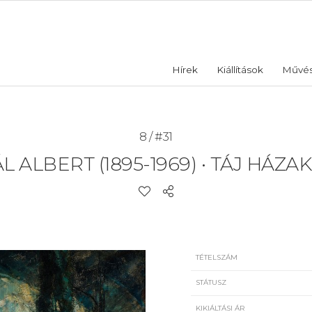
Hírek
Kiállítások
Művé
8 / #31
L ALBERT (1895-1969)
•
TÁJ HÁZAK
TÉTELSZÁM
STÁTUSZ
KIKIÁLTÁSI ÁR