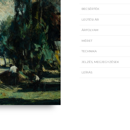
BECSÉRTÉK
LEÜTÉSI ÁR
ÁRFOLYAM
MÉRET
TECHNIKA
JELZÉS, MEGJEGYZÉSEK
LEÍRÁS