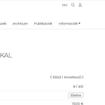
HU
szek
Archívum
Publikációk
Információk
KAL
|
Előző
Következő
8 / #31
Eladva
1500 €