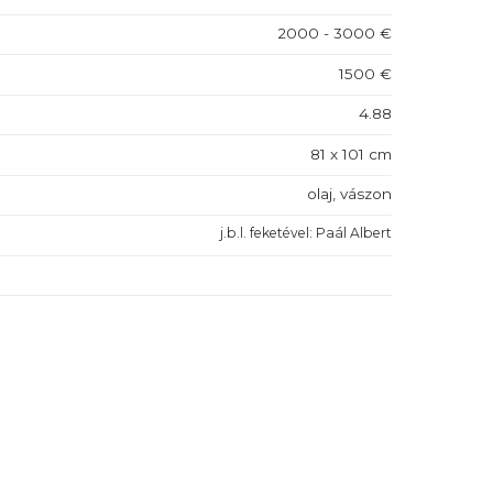
2000 - 3000 €
1500 €
4.88
81 x 101 cm
olaj, vászon
j.b.l. feketével: Paál Albert