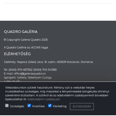
QUADRO GALÉRIA
© Copyright Galeria Quadro 2026
A Quadro Galéria az ACOAR tagja.
ELÉRHETŐSÉG
Székhely: Napoca (Jókai) utca, 16. szám, 400009 Kolozsvár, Románia
Tel: (0040)–374–067362 (0040)–745-341380
E-mail: office@galeriaquadro.ro
Igazgató: Székely Sebestyén György
HÍRLEVÉL
Weboldalunkon sütiket használunk. Néhány süti a weboldal helyes
működéséhez szükséges, míg másokkal a kényelmesebb böngészési élményt
szeretnénk biztosítani. A sütikről és az adatvédelmi szabályainkról bővebben
tájékozódhat itt:
Adatvédelmi szabályzat
.
Szükséges
Analitikai
Marketing
ELFOGADOM