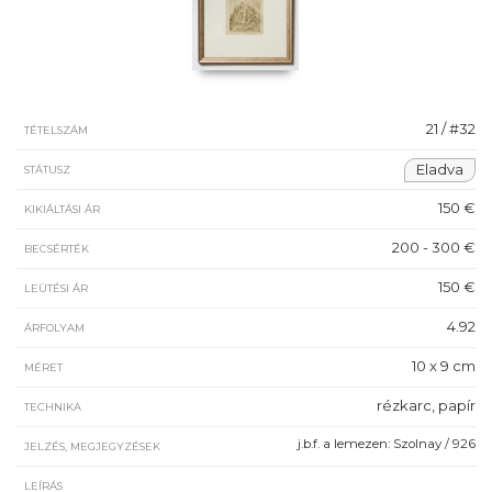
21 / #32
TÉTELSZÁM
Eladva
STÁTUSZ
150 €
KIKIÁLTÁSI ÁR
200 - 300 €
BECSÉRTÉK
150 €
LEÜTÉSI ÁR
4.92
ÁRFOLYAM
10 x 9 cm
MÉRET
rézkarc, papír
TECHNIKA
j.b.f. a lemezen: Szolnay / 926
JELZÉS, MEGJEGYZÉSEK
LEÍRÁS