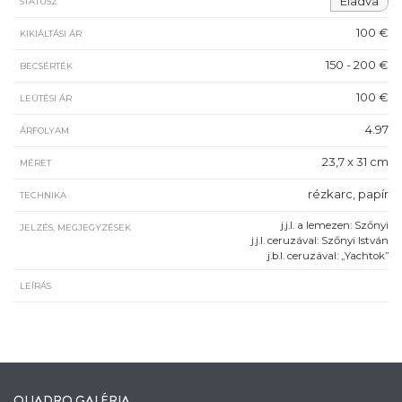
Eladva
STÁTUSZ
100 €
KIKIÁLTÁSI ÁR
150 - 200 €
BECSÉRTÉK
100 €
LEÜTÉSI ÁR
4.97
ÁRFOLYAM
23,7 x 31 cm
MÉRET
rézkarc, papír
TECHNIKA
j.j.l. a lemezen: Szőnyi
JELZÉS, MEGJEGYZÉSEK
j.j.l. ceruzával: Szőnyi István
j.b.l. ceruzával: „Yachtok”
LEÍRÁS
QUADRO GALÉRIA