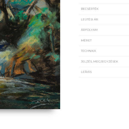
BECSÉRTÉK
LEÜTÉSI ÁR
ÁRFOLYAM
MÉRET
TECHNIKA
JELZÉS, MEGJEGYZÉSEK
LEÍRÁS