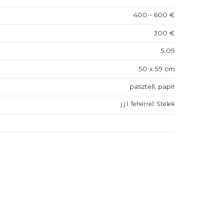
400 - 600 €
300 €
5.09
50 x 59 cm
pasztell, papír
j.j.l. fehérrel: Stelek