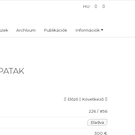
HU
szek
Archívum
Publikációk
Információk
PATAK
|
Előző
Következő
226 / #56
Eladva
300 €