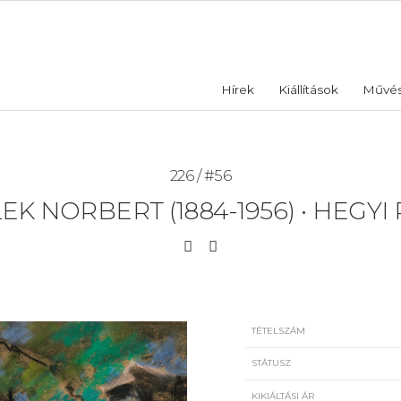
Hírek
Kiállítások
Művé
226 / #56
EK NORBERT (1884-1956)
•
HEGYI 
TÉTELSZÁM
STÁTUSZ
KIKIÁLTÁSI ÁR