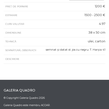
1200 €
PREȚ DE PORNIRE
1500 - 2500 €
ESTIMARE
4.97
CURS VALUTAR
38 x 50 cm
DIMENSIUNE
ulei, carton
TEHNICĂ
semnat și datat st. jos cu negru: T. Harșia 41
SEMNĂTURĂ, OBSERVAȚII
DESCRIERE
GALERIA QUADRO
© Copyright Galeria Quadro 2026
Galeria Quadro este membru ACOAR.