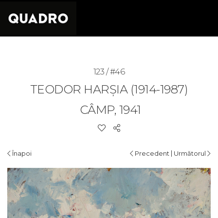
123 / #46
TEODOR HARȘIA (1914-1987)
CÂMP, 1941
|
Înapoi
Precedent
Următorul