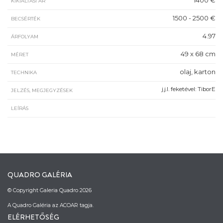
KIKIÁLTÁSI ÁR
1500 - 2500 €
BECSÉRTÉK
4.97
ÁRFOLYAM
49 x 68 cm
MÉRET
olaj, karton
TECHNIKA
j.j.l. feketével: TiborE
JELZÉS, MEGJEGYZÉSEK
LEÍRÁS
QUADRO GALÉRIA
© Copyright Galeria Quadro 2026
A Quadro Galéria az ACOAR tagja.
ELÉRHETŐSÉG