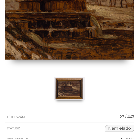
27 / #47
TÉTELSZÁM
Nem eladó
STÁTUSZ
1400 €