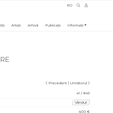
RO
ții
Artiști
Arhivă
Publicații
Informații
RE
|
Precedent
Următorul
41 / #49
Vândut
400 €