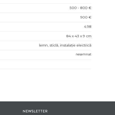
500 - 800 €
900 €
4.98
84 x 43 x 9 cm
lemn, sticlă, instalație electrică
nesemnat
NEWSLETTER