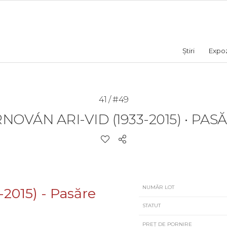
Știri
Expozi
41 / #49
RNOVÁN ARI-VID (1933-2015)
•
PASĂ
NUMĂR LOT
STATUT
PREȚ DE PORNIRE