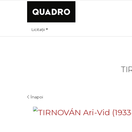
Licitații
TI
Înapoi