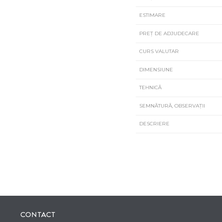
ESTIMARE
PREȚ DE ADJUDECARE
CURS VALUTAR
DIMENSIUNE
TEHNICĂ
SEMNĂTURĂ, OBSERVAȚII
DESCRIERE
CONTACT