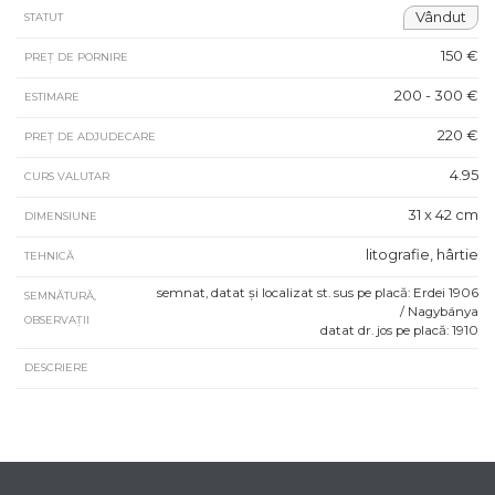
Vândut
STATUT
150 €
PREȚ DE PORNIRE
200 - 300 €
ESTIMARE
220 €
PREȚ DE ADJUDECARE
4.95
CURS VALUTAR
31 x 42 cm
DIMENSIUNE
litografie, hârtie
TEHNICĂ
semnat, datat și localizat st. sus pe placă: Erdei 1906
SEMNĂTURĂ,
/ Nagybánya
OBSERVAȚII
datat dr. jos pe placă: 1910
DESCRIERE