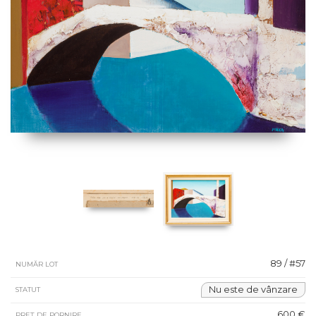
89 / #57
NUMĂR LOT
Nu este de vânzare
STATUT
600 €
PREȚ DE PORNIRE