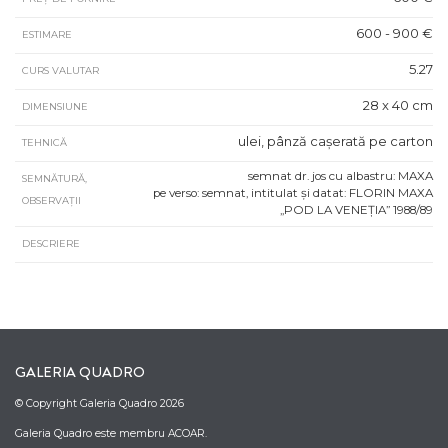
600 - 900 €
ESTIMARE
5.27
CURS VALUTAR
28 x 40 cm
DIMENSIUNE
ulei, pânză cașerată pe carton
TEHNICĂ
semnat dr. jos cu albastru: MAXA
SEMNĂTURĂ,
pe verso: semnat, intitulat și datat: FLORIN MAXA
OBSERVAȚII
„POD LA VENEȚIA” 1988/89
DESCRIERE
GALERIA QUADRO
© Copyright Galeria Quadro 2026
Galeria Quadro este membru ACOAR.