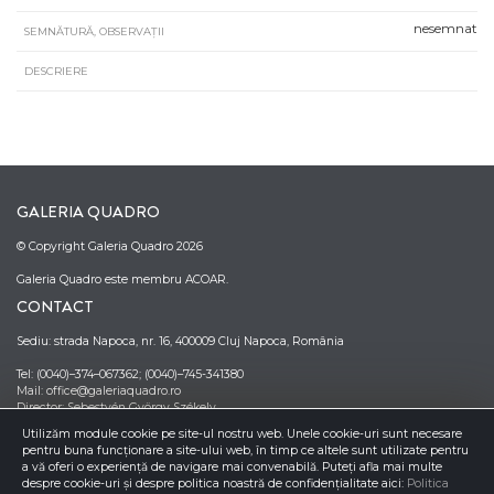
nesemnat
SEMNĂTURĂ, OBSERVAȚII
DESCRIERE
GALERIA QUADRO
© Copyright Galeria Quadro 2026
Galeria Quadro este membru ACOAR.
CONTACT
Sediu: strada Napoca, nr. 16, 400009 Cluj Napoca, România
Tel: (0040)–374–067362; (0040)–745-341380
Mail: office@galeriaquadro.ro
Director: Sebestyén György Székely
NEWSLETTER
Utilizăm module cookie pe site-ul nostru web. Unele cookie-uri sunt necesare
pentru buna funcționare a site-ului web, în timp ce altele sunt utilizate pentru
a vă oferi o experiență de navigare mai convenabilă. Puteți afla mai multe
despre cookie-uri și despre politica noastră de confidențialitate aici:
Politica