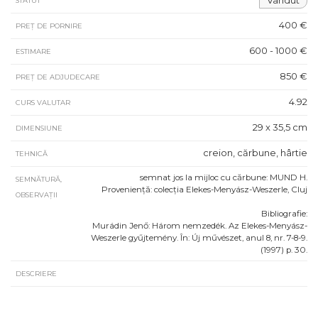
STATUT
400 €
PREȚ DE PORNIRE
600 - 1000 €
ESTIMARE
850 €
PREȚ DE ADJUDECARE
4.92
CURS VALUTAR
29 x 35,5 cm
DIMENSIUNE
creion, cărbune, hârtie
TEHNICĂ
semnat jos la mijloc cu cărbune: MUND H.
SEMNĂTURĂ,
Proveniență: colecția Elekes-Menyász-Weszerle, Cluj
OBSERVAȚII
Bibliografie:
Murádin Jenő: Három nemzedék. Az Elekes-Menyász-
Weszerle gyűjtemény. În: Új művészet, anul 8, nr. 7-8-9.
(1997) p. 30.
DESCRIERE