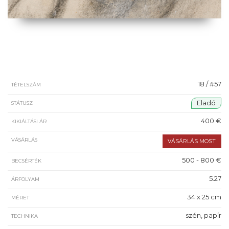
18 / #57
TÉTELSZÁM
Eladó
STÁTUSZ
400 €
KIKIÁLTÁSI ÁR
VÁSÁRLÁS
500 - 800 €
BECSÉRTÉK
5.27
ÁRFOLYAM
34 x 25 cm
MÉRET
szén, papír
TECHNIKA