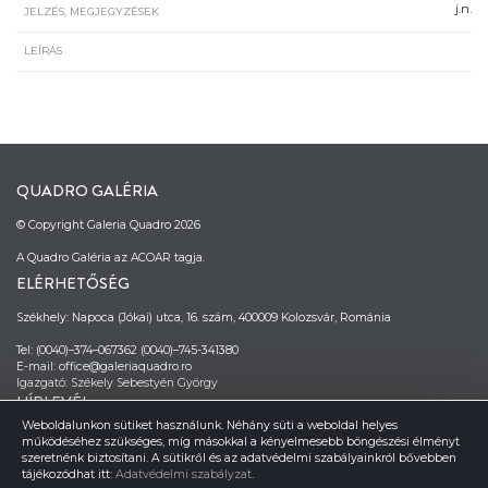
j.n.
JELZÉS, MEGJEGYZÉSEK
LEÍRÁS
QUADRO GALÉRIA
© Copyright Galeria Quadro 2026
A Quadro Galéria az ACOAR tagja.
ELÉRHETŐSÉG
Székhely: Napoca (Jókai) utca, 16. szám, 400009 Kolozsvár, Románia
Tel: (0040)–374–067362 (0040)–745-341380
E-mail: office@galeriaquadro.ro
Igazgató: Székely Sebestyén György
HÍRLEVÉL
Weboldalunkon sütiket használunk. Néhány süti a weboldal helyes
működéséhez szükséges, míg másokkal a kényelmesebb böngészési élményt
szeretnénk biztosítani. A sütikről és az adatvédelmi szabályainkról bővebben
tájékozódhat itt:
Adatvédelmi szabályzat
.