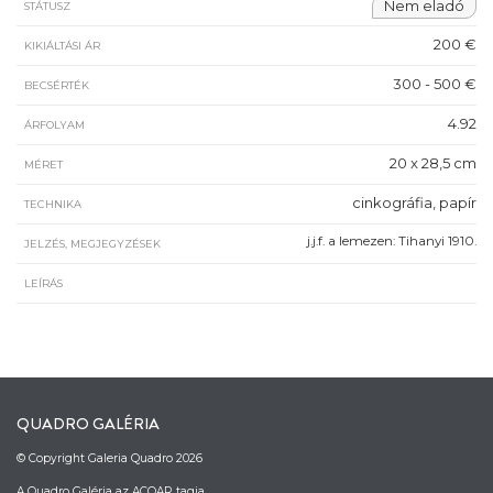
Nem eladó
STÁTUSZ
200 €
KIKIÁLTÁSI ÁR
300 - 500 €
BECSÉRTÉK
4.92
ÁRFOLYAM
20 x 28,5 cm
MÉRET
cinkográfia, papír
TECHNIKA
j.j.f. a lemezen: Tihanyi 1910.
JELZÉS, MEGJEGYZÉSEK
LEÍRÁS
QUADRO GALÉRIA
© Copyright Galeria Quadro 2026
A Quadro Galéria az ACOAR tagja.