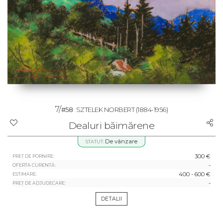
7/
#58
SZTELEK NORBERT
(1884-1956)
Dealuri băimărene
De vânzare
STATUT:
300 €
PREȚ DE PORNIRE:
-
OFERTA CURENTĂ:
400 - 600 €
ESTIMARE:
-
PREȚ DE ADJUDECARE:
DETALII