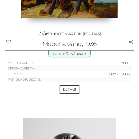
27/
#58
KATZ MÁRTON
(1912-1943)
Model șezând, 1936
De vânzare
STATUT:
700 €
PREȚ DE PORNIRE:
-
OFERTA CURENTĂ:
1 000 - 1 500 €
ESTIMARE:
-
PREȚ DE ADJUDECARE:
DETALII