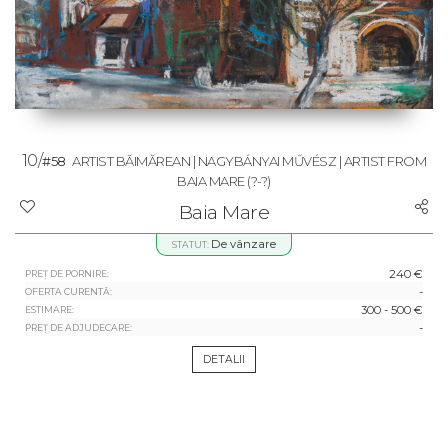
10/
#58
ARTIST BĂIMĂREAN | NAGYBÁNYAI MŰVÉSZ | ARTIST FROM
BAIA MARE
(?-?)
Baia Mare
De vânzare
STATUT:
240 €
PREȚ DE PORNIRE:
-
OFERTA CURENTĂ:
300 - 500 €
ESTIMARE:
-
PREȚ DE ADJUDECARE:
DETALII