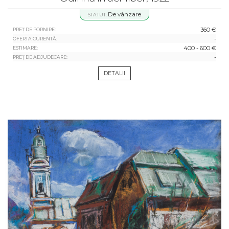
De vânzare
STATUT:
360 €
PREȚ DE PORNIRE:
-
OFERTA CURENTĂ:
400 - 600 €
ESTIMARE:
-
PREȚ DE ADJUDECARE:
DETALII