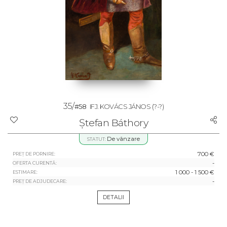
35/
#58
IFJ. KOVÁCS JÁNOS
(?-?)
Ștefan Báthory
De vânzare
STATUT:
700 €
PREȚ DE PORNIRE:
-
OFERTA CURENTĂ:
1 000 - 1 500 €
ESTIMARE:
-
PREȚ DE ADJUDECARE:
DETALII