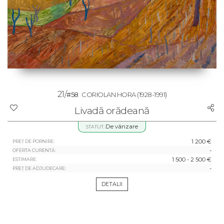
21/
#58
CORIOLAN HORA
(1928-1991)
Livadă orădeană
De vânzare
STATUT:
1 200 €
PREȚ DE PORNIRE:
-
OFERTA CURENTĂ:
1 500 - 2 500 €
ESTIMARE:
-
PREȚ DE ADJUDECARE:
DETALII