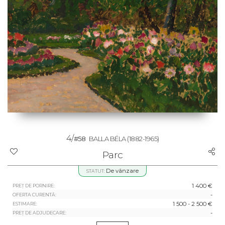
4/
#58
BALLA BÉLA
(1882-1965)
Parc
De vânzare
STATUT:
1 400 €
PREȚ DE PORNIRE:
-
OFERTA CURENTĂ:
1 500 - 2 500 €
ESTIMARE:
-
PREȚ DE ADJUDECARE: