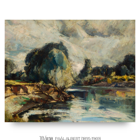
18/
#58
PAÁL ALBERT
(1895-1969)