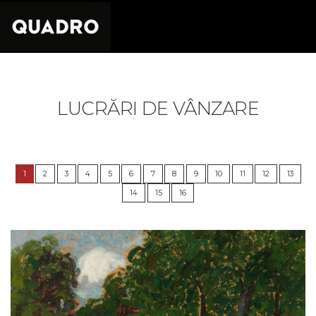
LUCRĂRI DE VÂNZARE
1
2
3
4
5
6
7
8
9
10
11
12
13
14
15
16