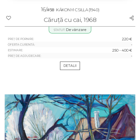
16/
#58
KÁKONYI CSILLA
(1940)
Căruță cu cai, 1968
De vânzare
STATUT:
220 €
PREȚ DE PORNIRE:
-
OFERTA CURENTĂ:
250 - 400 €
ESTIMARE:
-
PREȚ DE ADJUDECARE:
DETALII