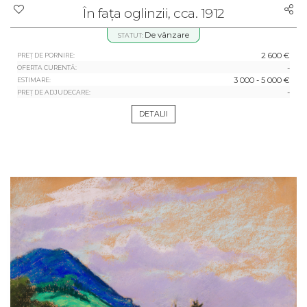
În fața oglinzii, cca. 1912
De vânzare
STATUT:
2 600 €
PREȚ DE PORNIRE:
-
OFERTA CURENTĂ:
3 000 - 5 000 €
ESTIMARE:
-
PREȚ DE ADJUDECARE:
DETALII