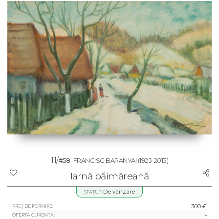
11/
#58
FRANCISC BARANYAI
(1923-2013)
Iarnă băimăreană
De vânzare
STATUT:
300 €
PREȚ DE PORNIRE:
-
OFERTA CURENTĂ: