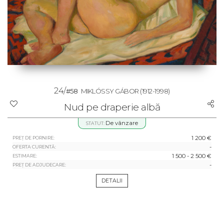
24/
#58
MIKLÓSSY GÁBOR
(1912-1998)
Nud pe draperie albă
De vânzare
STATUT:
1 200 €
PREȚ DE PORNIRE:
-
OFERTA CURENTĂ:
1 500 - 2 500 €
ESTIMARE:
-
PREȚ DE ADJUDECARE:
DETALII