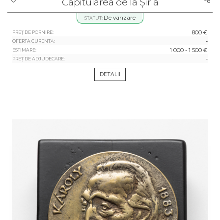
Capitularea de la Șiria
De vânzare
STATUT:
800 €
PREȚ DE PORNIRE:
-
OFERTA CURENTĂ:
1 000 - 1 500 €
ESTIMARE:
-
PREȚ DE ADJUDECARE:
DETALII