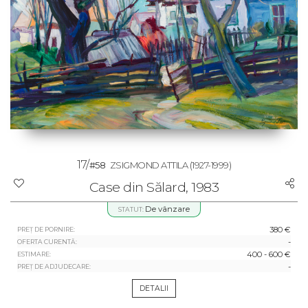
17/
#58
ZSIGMOND ATTILA
(1927-1999)
Case din Sălard, 1983
De vânzare
STATUT:
380 €
PREȚ DE PORNIRE:
-
OFERTA CURENTĂ:
400 - 600 €
ESTIMARE:
-
PREȚ DE ADJUDECARE:
DETALII