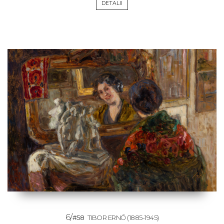
DETALII
6/
#58
TIBOR ERNŐ
(1885-1945)