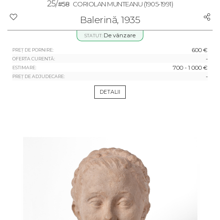
25/
#58
CORIOLAN MUNTEANU
(1905-1991)
Balerină, 1935
De vânzare
STATUT:
600 €
PREȚ DE PORNIRE:
-
OFERTA CURENTĂ:
700 - 1 000 €
ESTIMARE:
-
PREȚ DE ADJUDECARE:
DETALII