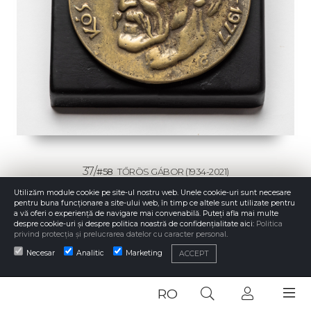
37/
#58
TŐRÖS GÁBOR
(1934-2021)
Kós Károly
Utilizăm module cookie pe site-ul nostru web. Unele cookie-uri sunt necesare
pentru buna funcționare a site-ului web, în timp ce altele sunt utilizate pentru
a vă oferi o experiență de navigare mai convenabilă. Puteți afla mai multe
De vânzare
STATUT:
despre cookie-uri și despre politica noastră de confidențialitate aici:
Politica
privind protecția și prelucrarea datelor cu caracter personal
.
120 €
PREȚ DE PORNIRE:
-
OFERTA CURENTĂ:
Necesar
Analitic
Marketing
ACCEPT
200 - 300 €
ESTIMARE:
-
PREȚ DE ADJUDECARE:
RO
DETALII