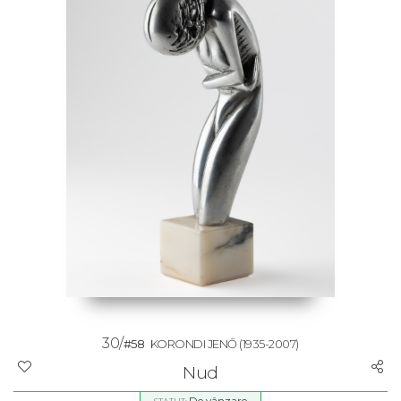
30/
#58
KORONDI JENŐ
(1935-2007)
Nud
De vânzare