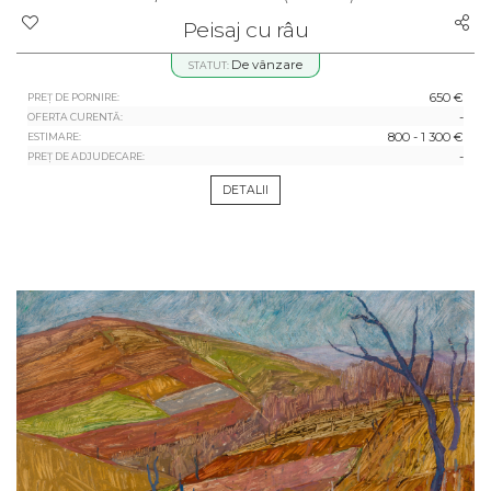
Peisaj cu râu
De vânzare
STATUT:
650 €
PREȚ DE PORNIRE:
-
OFERTA CURENTĂ:
800 - 1 300 €
ESTIMARE:
-
PREȚ DE ADJUDECARE:
DETALII