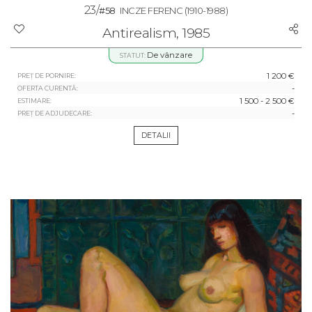
23/
#58
INCZE FERENC
(1910-1988)
Antirealism, 1985
De vânzare
STATUT:
1 200 €
PREȚ DE PORNIRE:
-
OFERTA CURENTĂ:
1 500 - 2 500 €
ESTIMARE:
-
PREȚ DE ADJUDECARE:
DETALII