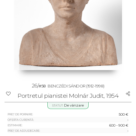
26/
#58
BENCZÉDI SÁNDOR
(1912-1998)
Portretul pianistei Molnár Judit, 1954
De vânzare
STATUT:
500 €
PREȚ DE PORNIRE:
-
OFERTA CURENTĂ:
600 - 900 €
ESTIMARE:
-
PREȚ DE ADJUDECARE: