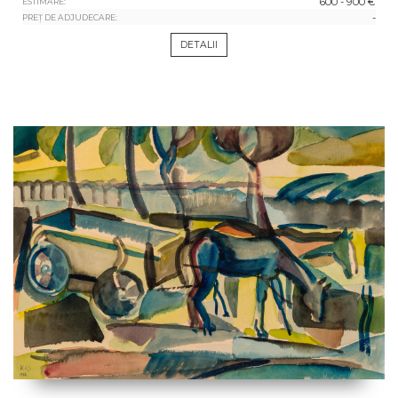
600 - 900 €
ESTIMARE:
-
PREȚ DE ADJUDECARE:
DETALII