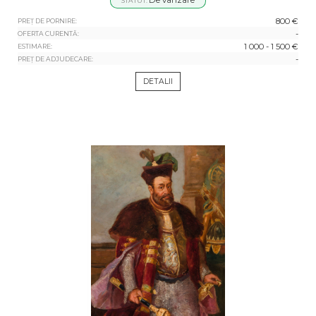
STATUT:
800 €
PREȚ DE PORNIRE:
-
OFERTA CURENTĂ:
1 000 - 1 500 €
ESTIMARE:
-
PREȚ DE ADJUDECARE:
DETALII