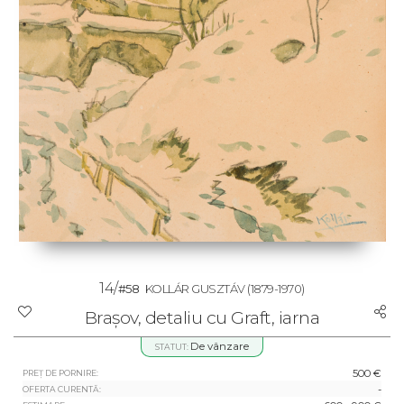
14/
#58
KOLLÁR GUSZTÁV
(1879-1970)
Brașov, detaliu cu Graft, iarna
De vânzare
STATUT:
500 €
PREȚ DE PORNIRE:
-
OFERTA CURENTĂ: