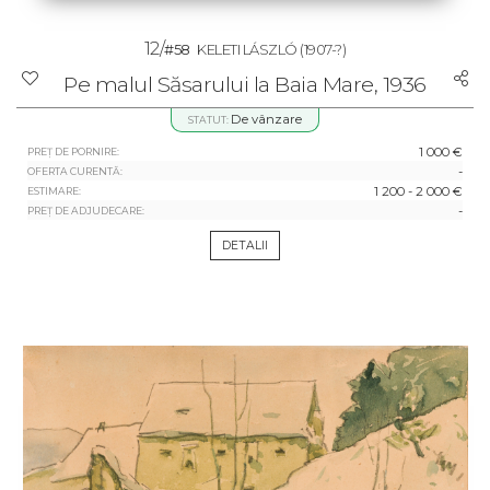
12/
#58
KELETI LÁSZLÓ
(1907-?)
Pe malul Săsarului la Baia Mare, 1936
De vânzare
STATUT:
1 000 €
PREȚ DE PORNIRE:
-
OFERTA CURENTĂ:
1 200 - 2 000 €
ESTIMARE:
-
PREȚ DE ADJUDECARE:
DETALII