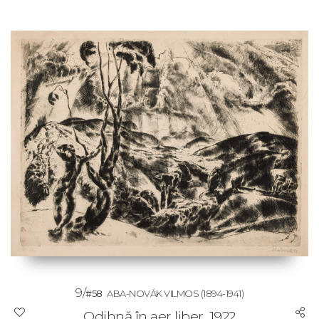
9/
#58
ABA-NOVÁK VILMOS
(1894-1941)
Odihnă în aer liber, 1922