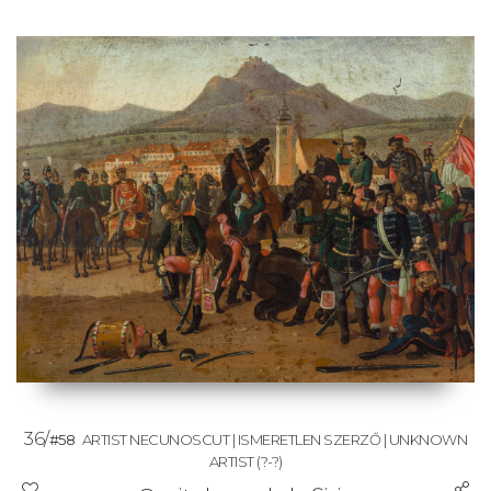
36/
#58
ARTIST NECUNOSCUT | ISMERETLEN SZERZŐ | UNKNOWN
ARTIST
(?-?)