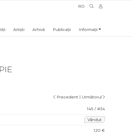
RO
ții
Artiști
Arhivă
Publicații
Informații
PIE
|
Precedent
Următorul
145 / #34
Vândut
120 €