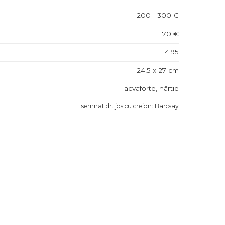
200 - 300 €
170 €
4.95
24,5 x 27 cm
acvaforte, hârtie
semnat dr. jos cu creion: Barcsay