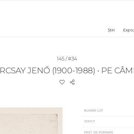
Știri
Expozi
145 / #34
RCSAY JENŐ (1900-1988)
•
PE CÂM
NUMĂR LOT
STATUT
PREȚ DE PORNIRE