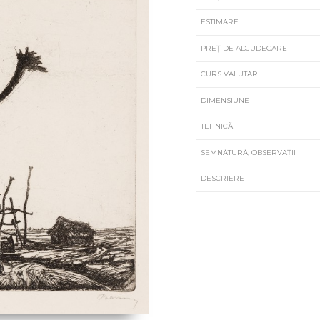
ESTIMARE
PREȚ DE ADJUDECARE
CURS VALUTAR
DIMENSIUNE
TEHNICĂ
SEMNĂTURĂ, OBSERVAȚII
DESCRIERE